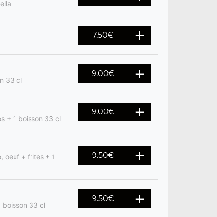
ella
7.50
€
9.00
€
n 33 cl
9.00
€
s + 1 boisson 33 cl
9.50
€
 oeuf + frites + 1
9.50
€
1 boisson 33 cl