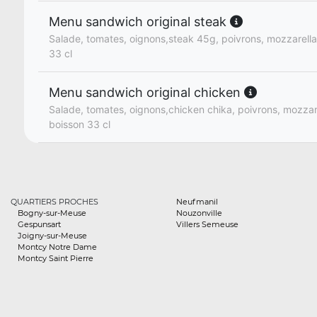
Menu sandwich original steak
Salade, tomates, oignons,steak 45g, poivrons, mozzarella 
33 cl
Menu sandwich original chicken
Salade, tomates, oignons,chicken chika, poivrons, mozzarel
boisson 33 cl
QUARTIERS PROCHES
Neufmanil
Bogny-sur-Meuse
Nouzonville
Gespunsart
Villers Semeuse
Joigny-sur-Meuse
Montcy Notre Dame
Montcy Saint Pierre