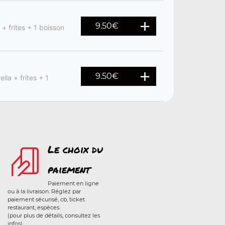
9.50
€
+ frites + 1 boisson
9.50
€
la + frites + 1
Le choix du
paiement
Paiement en ligne
ou à la livraison. Réglez par
paiement sécurisé, cb, ticket
restaurant, espèces.
(pour plus de détails, consultez les
infos)