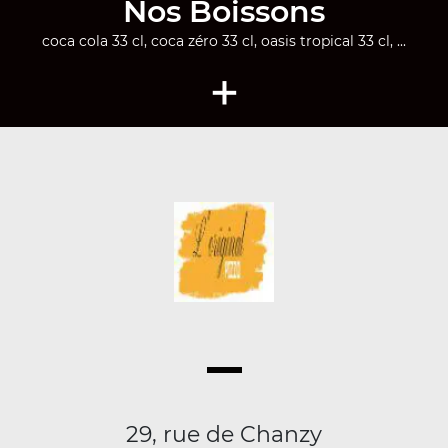
Nos Boissons
coca cola 33 cl, coca zéro 33 cl, oasis tropical 33 cl, ...
+
29, rue de Chanzy