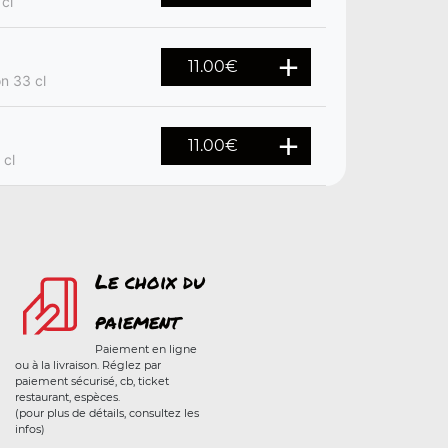
 cl
11.00
€
on 33 cl
11.00
€
 cl
Le choix du
paiement
Paiement en ligne
ou à la livraison. Réglez par
paiement sécurisé, cb, ticket
restaurant, espèces.
(pour plus de détails, consultez les
infos)