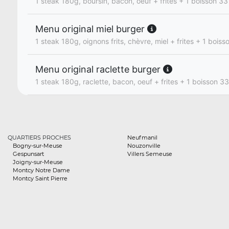
1 steak 180g, boursin, bacon, oeuf + frites + 1 boisson 33
Menu original miel burger
1 steak 180g, oignons frits, chèvre, miel + frites + 1 boiss
Menu original raclette burger
1 steak 180g, raclette, bacon, oeuf + frites + 1 boisson 33
QUARTIERS PROCHES
Neufmanil
Bogny-sur-Meuse
Nouzonville
Gespunsart
Villers Semeuse
Joigny-sur-Meuse
Montcy Notre Dame
Montcy Saint Pierre