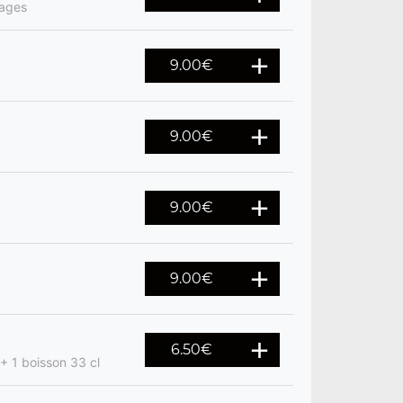
mages
9.00
€
9.00
€
9.00
€
9.00
€
6.50
€
+ 1 boisson 33 cl