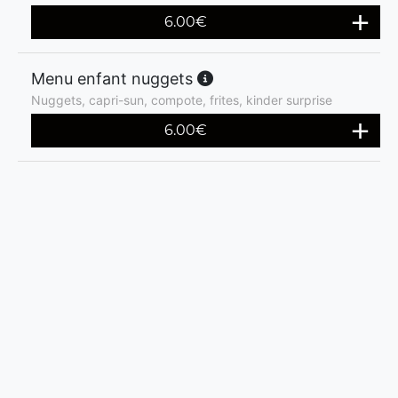
6.00
€
Menu enfant nuggets
Nuggets, capri-sun, compote, frites, kinder surprise
6.00
€