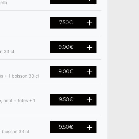
ella
7.50
€
9.00
€
n 33 cl
9.00
€
s + 1 boisson 33 cl
9.50
€
 oeuf + frites + 1
9.50
€
1 boisson 33 cl