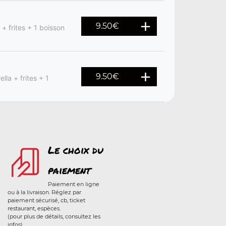
9.50
€
+ frites + 1 boisson
9.50
€
la + frites + 1
Le choix du
paiement
Paiement en ligne
ou à la livraison. Réglez par
paiement sécurisé, cb, ticket
restaurant, espèces.
(pour plus de détails, consultez les
infos)