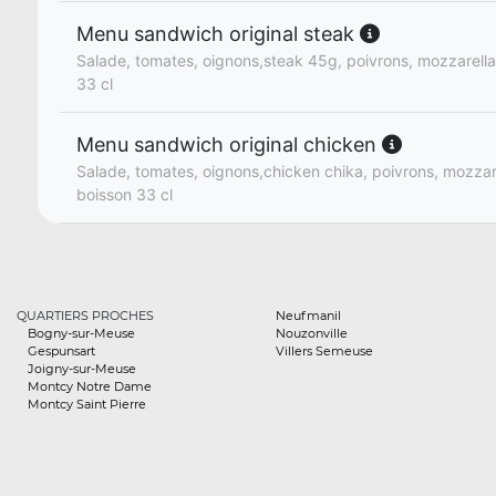
Menu sandwich original steak
Salade, tomates, oignons,steak 45g, poivrons, mozzarella 
33 cl
Menu sandwich original chicken
Salade, tomates, oignons,chicken chika, poivrons, mozzarel
boisson 33 cl
QUARTIERS PROCHES
Neufmanil
Bogny-sur-Meuse
Nouzonville
Gespunsart
Villers Semeuse
Joigny-sur-Meuse
Montcy Notre Dame
Montcy Saint Pierre