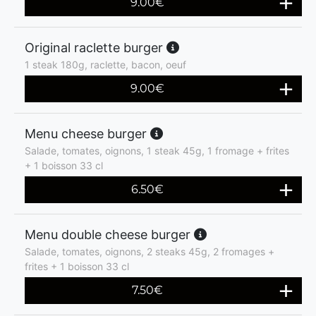
9.00
€
Original raclette burger
1 steak 180g, raclette, bacon, oeuf
9.00
€
Menu cheese burger
Salade, tomates, oignons, 1 steak 45g, 1 fromage + frites
+ 1 boisson 33 cl
6.50
€
Menu double cheese burger
Salade, tomates, oignons, 2 steaks 45g, 2 fromages +
frites + 1 boisson 33 cl
7.50
€