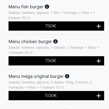
Menu fish burger
Salade, tomates, oignons, 1 fish, 1 fromage + frites + 1
boisson 33 cl
7.50
€
Menu chicken burger
Salade, tomates, oignons, 1 chicken, 1 fromage + frites +
1 boisson 33 cl
7.50
€
Menu méga original burger
Salade, tomates, oignons, 2 steaks 100g, 2 bacon, 2
fromages + frites + 1 boisson 33 cl
11.00
€