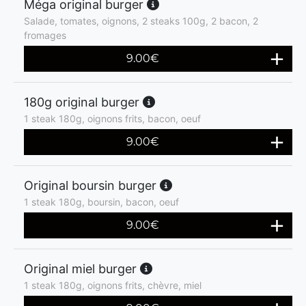
Méga original burger
Salade, tomates, oignons, 2 steaks 100g, 2 bacon, 2
fromages
9.00
€
180g original burger
1 steak 180g, oignons frits, bacon, oeuf
9.00
€
Original boursin burger
1 steak 180g, boursin, bacon, oeuf
9.00
€
Original miel burger
1 steak 180g, oignons frits, chèvre, miel