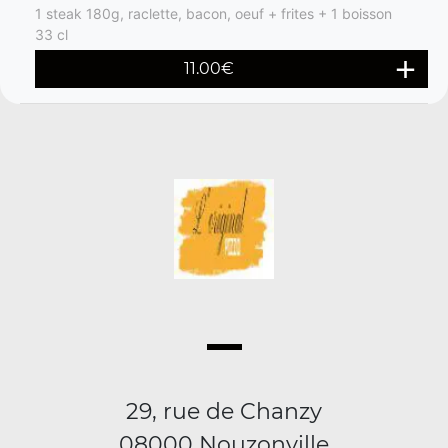
1 steak 180g, raclette, bacon, oeuf + frites + 1 boisson
33 cl
11.00
€
29, rue de Chanzy
08000 Nouzonville