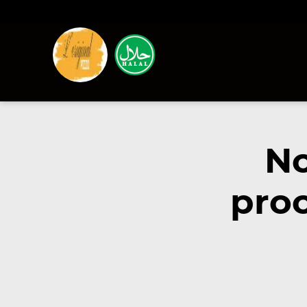
No
pro