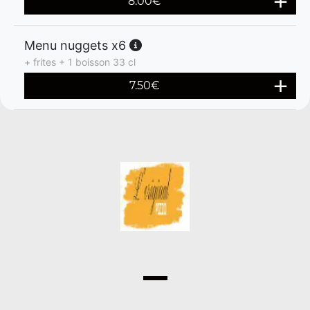
8.00
€
Menu nuggets x6
+ frites + 1 boisson 33 cl
7.50
€