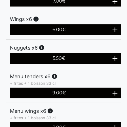
7.00
€
Wings x6
6.00
€
Nuggets x6
5.50
€
Menu tenders x6
+ frites + 1 boisson 33 cl
9.00
€
Menu wings x6
+ frites + 1 boisson 33 cl