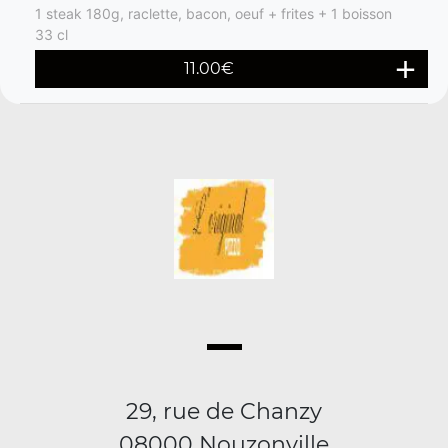
1 steak 180g, raclette, bacon, oeuf + frites + 1 boisson
33 cl
11.00
€
29, rue de Chanzy
08000 Nouzonville