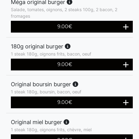
Méga original burger
Salade, tomates, oignons, 2 steaks 100g, 2 bacon, 2
fromages
9.00
€
180g original burger
1 steak 180g, oignons frits, bacon, oeuf
9.00
€
Original boursin burger
1 steak 180g, boursin, bacon, oeuf
9.00
€
Original miel burger
1 steak 180g, oignons frits, chèvre, miel