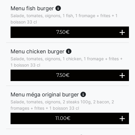
Menu fish burger
Salade, tomates, oignons, 1 fish, 1 fromage + frites + 1
boisson 33 cl
7.50
€
Menu chicken burger
Salade, tomates, oignons, 1 chicken, 1 fromage + frites +
1 boisson 33 cl
7.50
€
Menu méga original burger
Salade, tomates, oignons, 2 steaks 100g, 2 bacon, 2
fromages + frites + 1 boisson 33 cl
11.00
€