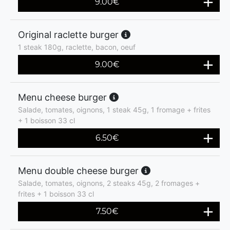
9.00
€
Original raclette burger
1 steak 180g, raclette, bacon, oeuf
9.00
€
Menu cheese burger
Salade, tomates, oignons, 1 steak 45g, 1 fromage + frites
+ 1 boisson 33 cl
6.50
€
Menu double cheese burger
Salade, tomates, oignons, 2 steaks 45g, 2 fromages +
frites + 1 boisson 33 cl
7.50
€