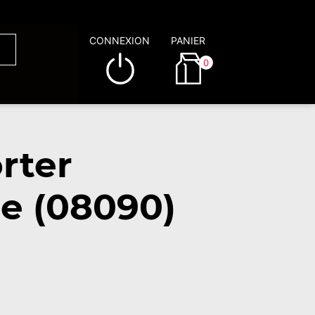
CONNEXION
PANIER
0
rter
e (08090)