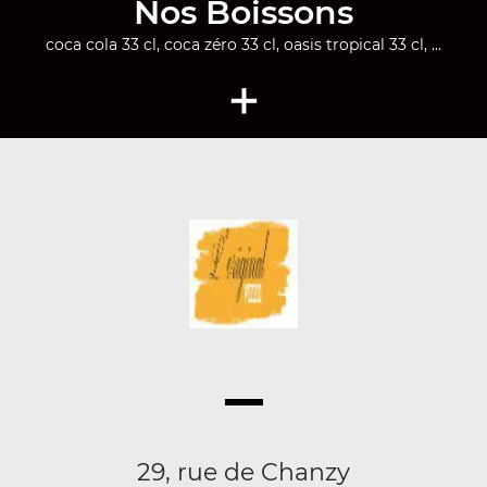
Nos Boissons
coca cola 33 cl, coca zéro 33 cl, oasis tropical 33 cl, ...
+
29, rue de Chanzy