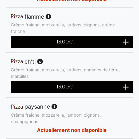
flamme
Crème fraîche, mozzarella, lardons, oignons, crème
fraîche
13.00
€
ch'ti
Crème fraîche, mozzarella, lardons, pommes de terre,
maroilles
13.00
€
paysanne
Crème fraîche, mozzarella, jambon, oignons,
champignons
Actuellement non disponible