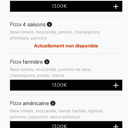
13.00
€
4 saisons
Base tomate, mozzarella, jambon, champignons,
artichauts, poivrons
Actuellement non disponible
fermière
Base tomate, mozzarella, pommes de terre,
champignons, poulet, chèvre
13.00
€
américaine
Base tomate, mozzarella, viande hachée, oignons,
poivrons, pepperoni, sauce barbecue
13.00
€