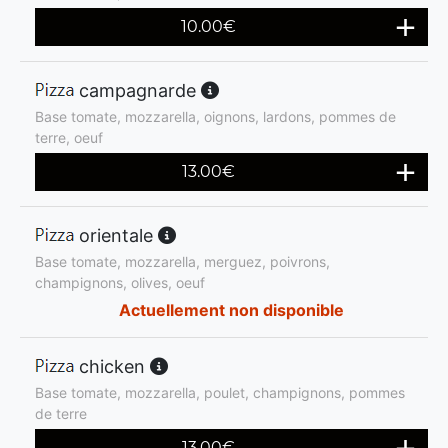
10.00
€
campagnarde
Base tomate, mozzarella, oignons, lardons, pommes de
terre, oeuf
13.00
€
orientale
Base tomate, mozzarella, merguez, poivrons,
champignons, olives, oeuf
Actuellement non disponible
chicken
Base tomate, mozzarella, poulet, champignons, pommes
de terre
13.00
€