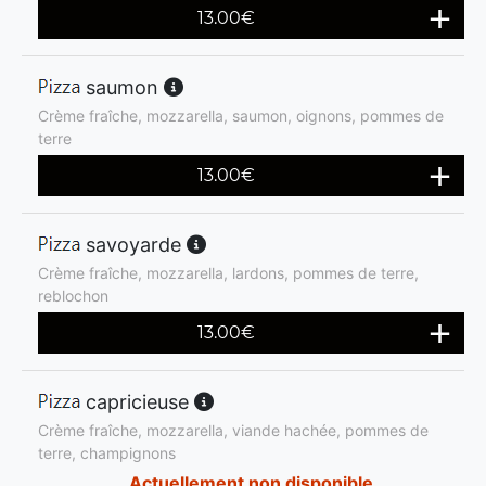
13.00
€
saumon
Crème fraîche, mozzarella, saumon, oignons, pommes de
terre
13.00
€
savoyarde
Crème fraîche, mozzarella, lardons, pommes de terre,
reblochon
13.00
€
capricieuse
Crème fraîche, mozzarella, viande hachée, pommes de
terre, champignons
Actuellement non disponible