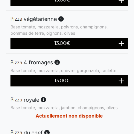
végétarienne
Base tomate, mozzarella, poivrons, champignons,
pommes de terre, oignons, olives
13.00
€
4 fromages
Base tomate, mozzarella, chèvre, gorgonzola, raclette
13.00
€
royale
Base tomate, mozzarella, jambon, champignons, olives
Actuellement non disponible
du chef