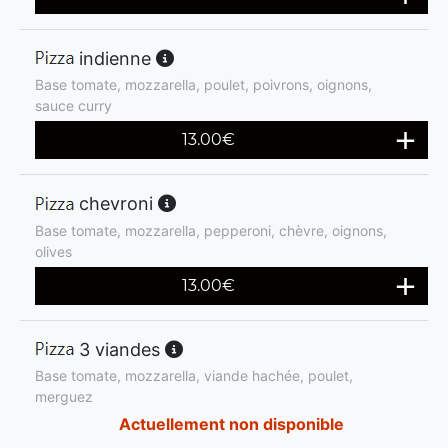
indienne
Base tomate, mozzarella, poulet, poivrons, oignons,
sauce curry
13.00
€
chevroni
Base tomate, mozzarella, pepperoni, chèvre, oignons,
olives
13.00
€
3 viandes
Base tomate, mozzarella, viande hachée, poulet,
merguez
Actuellement non disponible