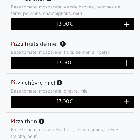
Base tomate, mozzarella, viande hachée, pommes de
terre, poivrons, champignons, oeuf
13.00
€
fruits de mer
Base tomate, mozzarella, fruits de mer, ail, persil
13.00
€
chèvre miel
Base tomate, mozzarella, chèvre, miel
13.00
€
thon
Base tomate, mozzarella, thon, champignons, crème
fraîche, oeuf