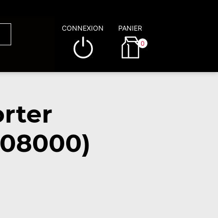
CONNEXION
PANIER
0
rter
(08000)