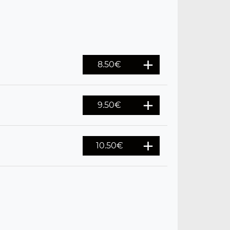
8.50
€
9.50
€
10.50
€