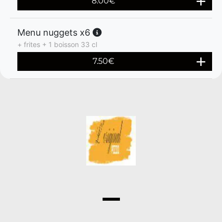
8.00
€
Menu nuggets x6
+ frites + 1 boisson 33 cl
7.50
€