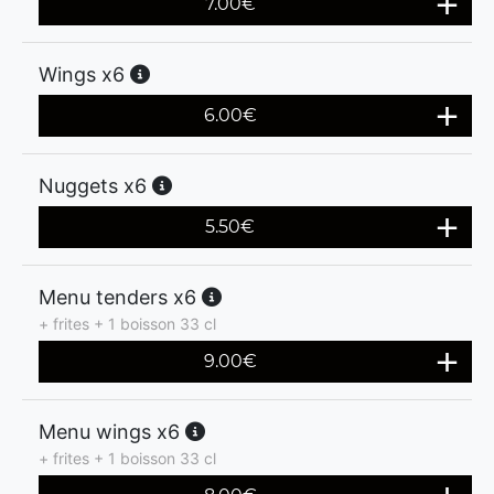
7.00
€
Wings x6
6.00
€
Nuggets x6
5.50
€
Menu tenders x6
+ frites + 1 boisson 33 cl
9.00
€
Menu wings x6
+ frites + 1 boisson 33 cl