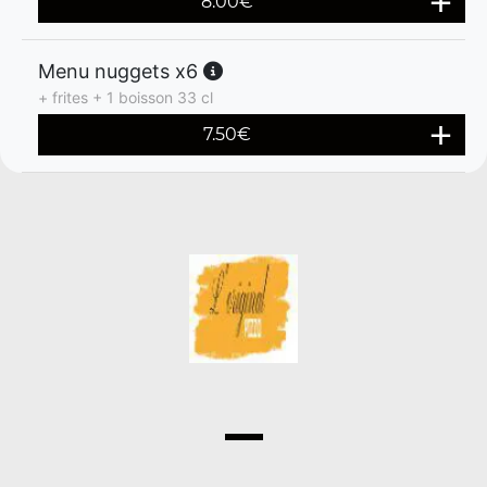
8.00
€
Menu nuggets x6
+ frites + 1 boisson 33 cl
7.50
€