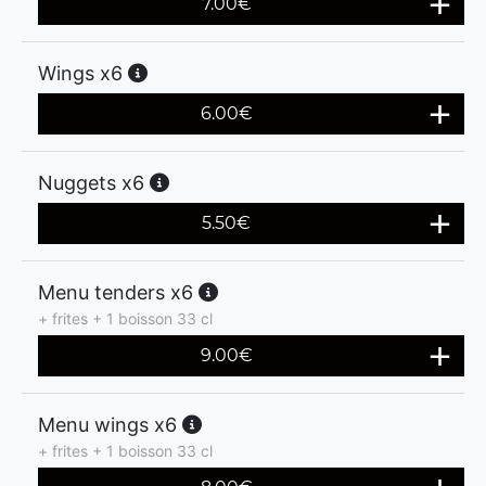
7.00
€
Wings x6
6.00
€
Nuggets x6
5.50
€
Menu tenders x6
+ frites + 1 boisson 33 cl
9.00
€
Menu wings x6
+ frites + 1 boisson 33 cl