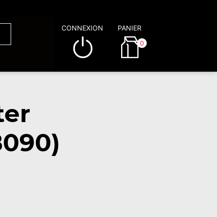
CONNEXION
PANIER
0
ter
8090)