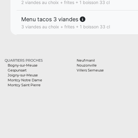
2 viandes au choix + frites + 1 boisson 33 cl
Menu tacos 3 viandes
3 viandes au choix + frites + 1 boisson 33 cl
QUARTIERS PROCHES
Neufmanil
Bogny-sur-Meuse
Nouzonville
Gespunsart
Villers Semeuse
Joigny-sur-Meuse
Montcy Notre Dame
Montcy Saint Pierre