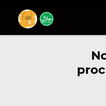
No
proc