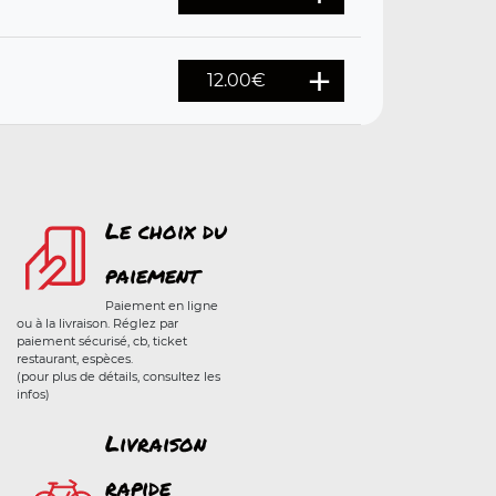
12.00
€
Le choix du
paiement
Paiement en ligne
ou à la livraison. Réglez par
paiement sécurisé, cb, ticket
restaurant, espèces.
(pour plus de détails, consultez les
infos)
Livraison
rapide